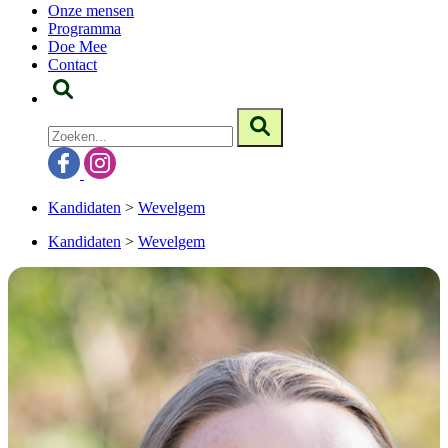
Onze mensen
Programma
Doe Mee
Contact
Kandidaten
>
Wevelgem
Kandidaten
>
Wevelgem