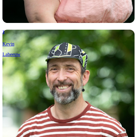
3
Kevin
Labeeuw